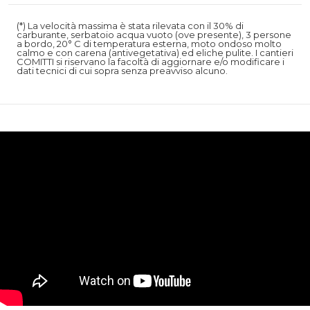
(*) La velocità massima è stata rilevata con il 30% di
carburante, serbatoio acqua vuoto (ove presente), 3 persone
a bordo, 20° C di temperatura esterna, moto ondoso molto
calmo e con carena (antivegetativa) ed eliche pulite. I cantieri
COMITTI si riservano la facoltà di aggiornare e/o modificare i
dati tecnici di cui sopra senza preavviso alcuno.