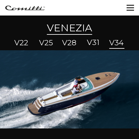
VENEZIA
V31
V22
V25
V28
V
3
4