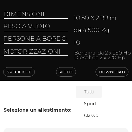
DIMENSIONI
10.50 X 2.99 m
PESO A VUOTO
da 4.500 Kg
PERSONE A BORDO
10
MOTORIZZAZIONI
Benzina: da 2 x 250 Hp
Diesel: da 2 x 220 Hp
SPECIFICHE
VIDEO
DOWNLOAD
Tutti
Sport
Seleziona un allestimento:
Classic