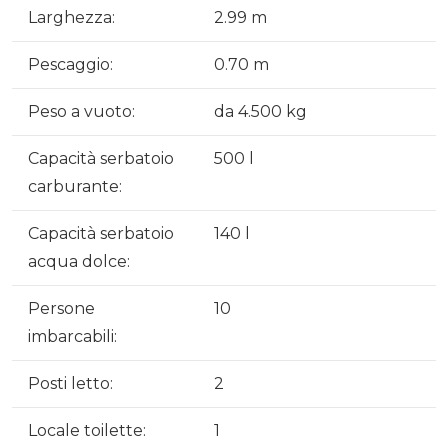
Larghezza:
2.99 m
Pescaggio:
0.70 m
Peso a vuoto:
da 4.500 kg
Capacità serbatoio
500 l
carburante:
Capacità serbatoio
140 l
acqua dolce:
Persone
10
imbarcabili:
Posti letto:
2
Locale toilette:
1